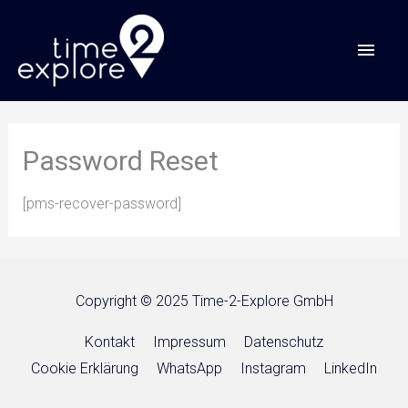
Zum
HAU
Inhalt
springen
Password Reset
[pms-recover-password]
Copyright © 2025 Time-2-Explore GmbH
Kontakt
Impressum
Datenschutz
Cookie Erklärung
WhatsApp
Instagram
LinkedIn