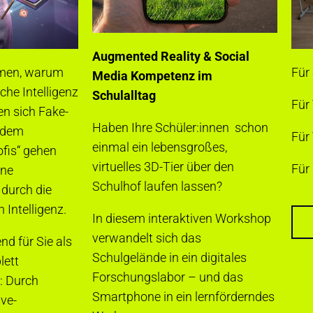
Augmented Reality & Social
hmen, warum
Für 
Media Kompetenz im
che Intelligenz
Schulalltag
Für
en sich Fake-
Haben Ihre Schüler:innen schon
n dem
Für
einmal ein lebensgroßes,
ofis“ gehen
virtuelles 3D-Tier über den
Für 
ine
Schulhof laufen lassen?
 durch die
 Intelligenz.
In diesem interaktiven Workshop
verwandelt sich das
end für Sie als
Schulgelände in ein digitales
lett
Forschungslabor – und das
: Durch
Smartphone in ein lernförderndes
ive-