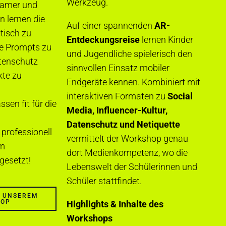
Werkzeug.
eamer und
n lernen die
Auf einer spannenden
AR-
itisch zu
Entdeckungsreise
lernen Kinder
se Prompts zu
und Jugendliche spielerisch den
tenschutz
sinnvollen Einsatz mobiler
te zu
Endgeräte kennen. Kombiniert mit
interaktiven Formaten zu
Social
sen fit für die
Media, Influencer-Kultur,
Datenschutz und Netiquette
 professionell
vermittelt der Workshop genau
im
dort Medienkompetenz, wo die
esetzt!
Lebenswelt der Schülerinnen und
Schüler stattfindet.
U UNSEREM
HOP
Highlights & Inhalte des
Workshops