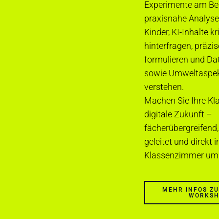
Experimente am B
praxisnahe Analyse
Kinder, KI-Inhalte kr
hinterfragen, präzi
formulieren und Da
sowie Umweltaspek
verstehen.
Machen Sie Ihre Klas
digitale Zukunft –
fächerübergreifend,
geleitet und direkt 
Klassenzimmer umg
MEHR INFOS Z
WORKS