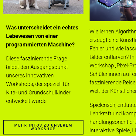
Was unterscheidet ein echtes
Wie lernen Algorit
Lebewesen von einer
erzeugt eine Künstli
programmierten Maschine?
Fehler und wie lass
Bilder entlarven? I
Diese faszinierende Frage
Workshop „Pixel-Pr
bildet den Ausgangspunkt
Schüler:innen auf e
unseres innovativen
faszinierende Reise
Workshops, der speziell für
Welt der Künstlichen
Kita- und Grundschulkinder
entwickelt wurde.
Spielerisch, entlast
Lehrkraft und komp
handlungsorientiert
MEHR INFOS ZU UNSEREM
WORKSHOP
interaktive Spiele, L