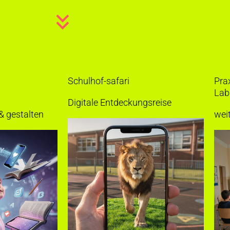
Schulhof-safari
Prax
Lab
Digitale Entdeckungsreise
 & gestalten
wei